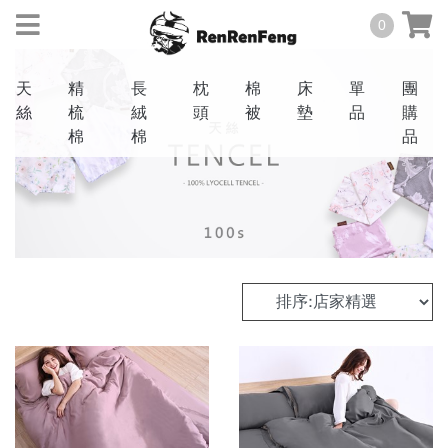
0
天
精
長
枕
棉
床
單
團
絲
梳
絨
頭
被
墊
品
購
棉
棉
品
天絲
TENCEL
40
棉
支
COTTON
60
3M
支
抗
菌