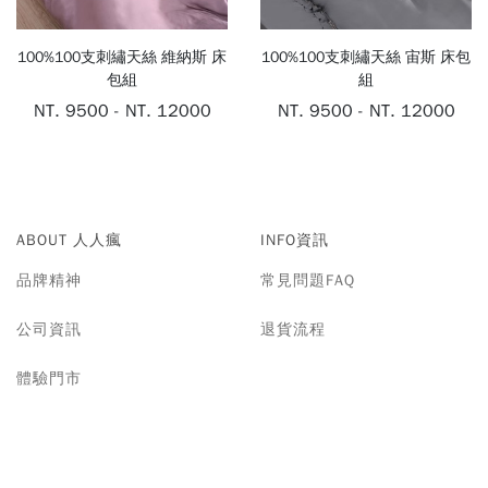
長
床
絨
罩
100%100支刺繡天絲 維納斯 床
100%100支刺繡天絲 宙斯 床包
棉
包組
組
POLYESTER
NT. 9500 - NT. 12000
NT. 9500 - NT. 12000
枕
頭
PILLOW
ABOUT 人人瘋
INFO資訊
品牌精神
常見問題FAQ
棉
公司資訊
退貨流程
被
COMFORTER
體驗門市
床
墊