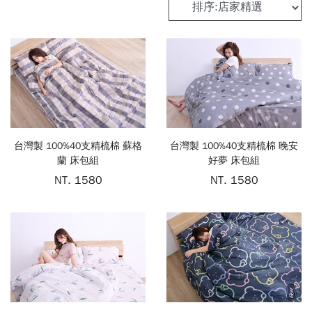
長
床
絨
罩
棉
POLYESTER
枕
頭
台灣製 100%40支精梳棉 蘇格
台灣製 100%40支精梳棉 晚安
PILLOW
蘭 床包組
好夢 床包組
NT. 1580
NT. 1580
棉
被
COMFORTER
床
墊