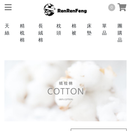
0
天
精
長
枕
棉
床
單
團
絲
梳
絨
頭
被
墊
品
購
棉
棉
品
天絲
TENCEL
40
棉
支
COTTON
60
3M
支
抗
菌