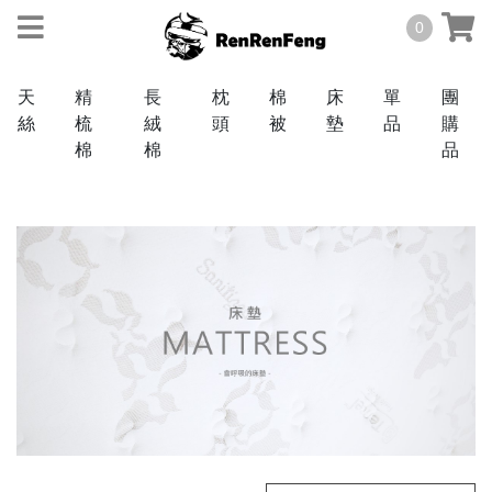
0
天
精
長
枕
棉
床
單
團
絲
梳
絨
頭
被
墊
品
購
棉
棉
品
天絲
TENCEL
40
棉
支
COTTON
60
3M
支
抗
菌