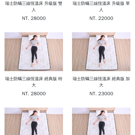
瑞士防螨三線恆溫床 升級版 雙
瑞士防螨三線恆溫床 升級版 單
MATTRES
人
人
NT. 28000
NT. 22000
單品
OTHERS
冬
季
會
商
員
品
瑞士防螨三線恆溫床 經典版 特
瑞士防螨三線恆溫床 經典版 加
登
大
大
入/
NT. 28000
NT. 23000
註
兒
冊
童
三
件
組