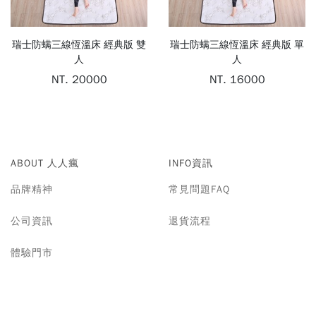
抱
瑞士防螨三線恆溫床 經典版 雙
瑞士防螨三線恆溫床 經典版 單
人
人
枕
NT. 20000
NT. 16000
保
潔
墊
ABOUT 人人瘋
INFO資訊
品牌精神
常見問題FAQ
公司資訊
退貨流程
體驗門市