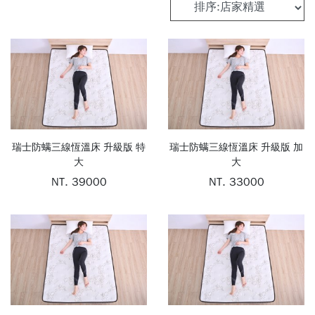
長
床
絨
罩
棉
POLYESTER
枕
頭
瑞士防螨三線恆溫床 升級版 特
瑞士防螨三線恆溫床 升級版 加
PILLOW
大
大
NT. 39000
NT. 33000
棉
被
COMFORTER
床
墊