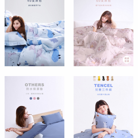
長
床
絨
罩
棉
POLYESTER
枕
頭
PILLOW
棉
被
COMFORTER
床
墊