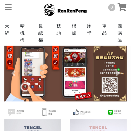
0
天
精
長
枕
棉
床
單
團
絲
梳
絨
頭
被
墊
品
購
棉
棉
品
天絲
TENCEL
Previous
Next
40
棉
支
COTTON
60
3M
支
抗
菌