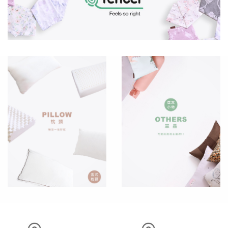
抱
枕
保
潔
墊