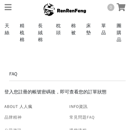
0
天
精
長
枕
棉
床
單
團
絲
梳
絨
頭
被
墊
品
購
棉
棉
品
天絲
TENCEL
FAQ
40
棉
支
COTTON
登入您註冊的帳號密碼後，即可查看您的訂單狀態
60
ABOUT 人人瘋
INFO資訊
3M
支
抗
品牌精神
常見問題FAQ
菌