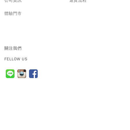
公司資訊
退貨流程
長
床
絨
罩
體驗門市
棉
POLYESTER
枕
關注我們
頭
FELLOW US
PILLOW
棉
被
COMFORTER
床
墊